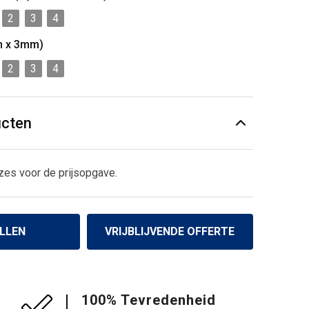
2
3
4
m x 3mm)
2
3
4
ucten
zes voor de prijsopgave.
LLEN
VRIJBLIJVENDE OFFERTE
100% Tevredenheid