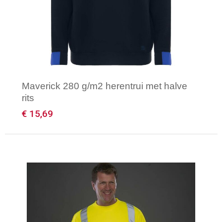
Gilets
Veiligheidsvesten en Veiligheidshesjes
Kledingaccessoires
Maverick 280 g/m2 herentrui met halve
rits
€ 15,69
Minimale afname: 1