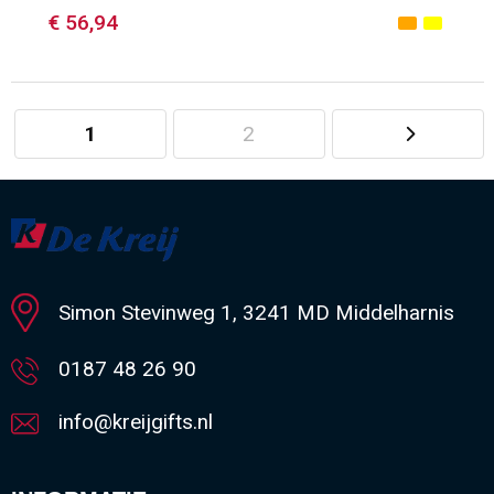
€ 56,94
1
2
Minimale afname: 1
Simon Stevinweg 1, 3241 MD Middelharnis
0187 48 26 90
info@kreijgifts.nl