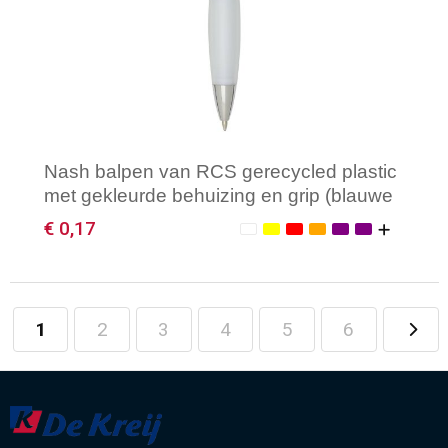
Nash balpen van RCS gerecycled plastic
met gekleurde behuizing en grip (blauwe
inkt)
€ 0,17
1
2
3
4
5
6
Minimale afname: 1