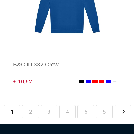
B&C ID.332 Crew
€ 10,62
1
2
3
4
5
6
Minimale afname: 1