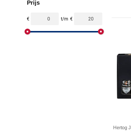
Prijs
€
t/m
€
Hertog J