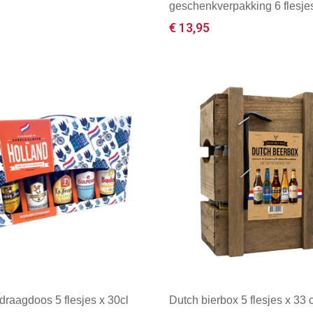
geschenkverpakking 6 flesjes
€ 13,95
male afname: 1
Minimale afname: 1
draagdoos 5 flesjes x 30cl
Dutch bierbox 5 flesjes x 33 c