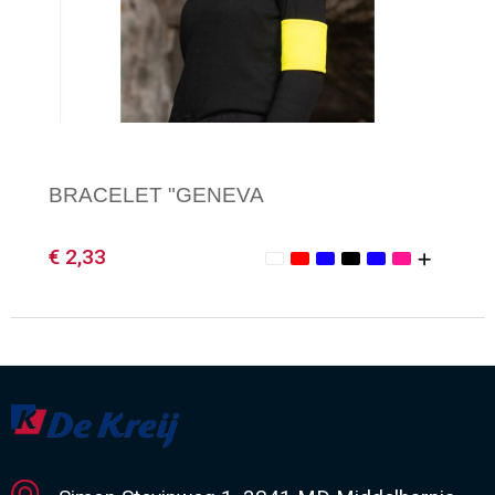
Gilets
Veiligheidsvesten en Veiligheidshesjes
Kledingaccessoires
BRACELET "GENEVA
€ 2,33
Minimale afname: 1