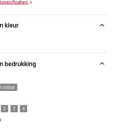
ctspecificaties
n kleur
n bedrukking
l colour
2
3
4
)