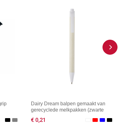
rip
Dairy Dream balpen gemaakt van
gerecyclede melkpakken (zwarte
inkt)
€ 0,21