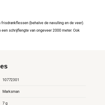
frisdrankflessen (behalve de navulling en de veer).
n een schrijflengte van ongeveer 2000 meter. Ook
ies
10772301
Marksman
7 g