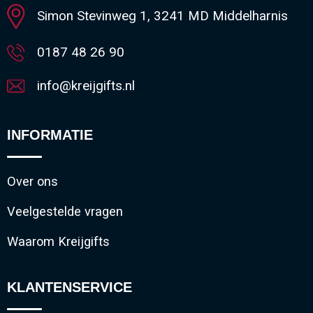
Simon Stevinweg 1, 3241 MD Middelharnis
Sleutelhangers en Lanyards
Vesten
Restauranttextiel
0187 48 26 90
Snoepgoed
Gilets
Reflecterende vesten
info@kreijgifts.nl
Spellen voor binnen en buiten
Blazers
Hoofdbescherming
Sport
Reflecterende polo's
INFORMATIE
Veiligheid, Auto en Fiets
Handschoenen en Sjaals
Over ons
Vrije tijd en Strand
Gehoorbescherming
Veelgestelde vragen
Waarom Kreijgifts
Waterflesjes
Oog- en gelaatsbescherming
Themapakketten
Caps, Hoeden en Mutsen
KLANTENSERVICE