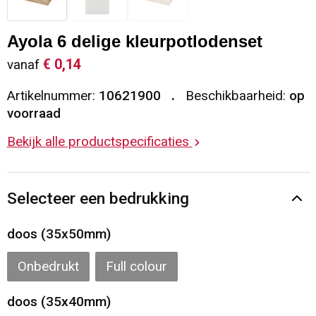
Sleutelhangers en Lanyards
Vesten
Restauranttextiel
Ayola 6 delige kleurpotlodenset
Snoepgoed
Gilets
Reflecterende vesten
€ 0,14
vanaf
Artikelnummer:
10621900
Beschikbaarheid:
op
Spellen voor binnen en buiten
Blazers
Hoofdbescherming
voorraad
Sport
Reflecterende polo's
Bekijk alle productspecificaties
Veiligheid, Auto en Fiets
Handschoenen en Sjaals
Selecteer een bedrukking
Vrije tijd en Strand
Gehoorbescherming
doos (35x50mm)
Waterflesjes
Oog- en gelaatsbescherming
Onbedrukt
Full colour
Themapakketten
Caps, Hoeden en Mutsen
doos (35x40mm)