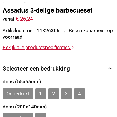
Sleutelhangers en Lanyards
Vesten
Restauranttextiel
Assadus 3-delige barbecueset
€ 26,24
vanaf
Snoepgoed
Gilets
Reflecterende vesten
Artikelnummer:
11326306
Beschikbaarheid:
op
Spellen voor binnen en buiten
Blazers
Hoofdbescherming
voorraad
Bekijk alle productspecificaties
Sport
Reflecterende polo's
Veiligheid, Auto en Fiets
Handschoenen en Sjaals
Selecteer een bedrukking
Vrije tijd en Strand
Gehoorbescherming
doos (55x55mm)
Waterflesjes
Oog- en gelaatsbescherming
Onbedrukt
1
2
3
4
Themapakketten
Caps, Hoeden en Mutsen
doos (200x140mm)