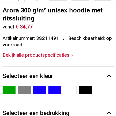
Sleutelhangers en Lanyards
Vesten
Restauranttextiel
Arora 300 g/m² unisex hoodie met
ritssluiting
Snoepgoed
Gilets
Reflecterende vesten
€ 34,77
vanaf
Spellen voor binnen en buiten
Blazers
Hoofdbescherming
Artikelnummer:
38211491
Beschikbaarheid:
op
voorraad
Sport
Reflecterende polo's
Bekijk alle productspecificaties
Veiligheid, Auto en Fiets
Handschoenen en Sjaals
Selecteer een kleur
Vrije tijd en Strand
Gehoorbescherming
Waterflesjes
Oog- en gelaatsbescherming
Themapakketten
Caps, Hoeden en Mutsen
Selecteer een bedrukking