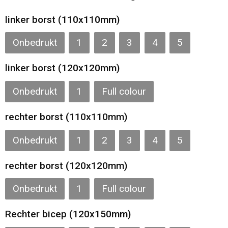
Gilets
linker borst (110x110mm)
Veiligheidsvesten en Veiligheidshesjes
Onbedrukt
1
2
3
4
5
Kledingaccessoires
linker borst (120x120mm)
Onbedrukt
1
Full colour
rechter borst (110x110mm)
Onbedrukt
1
2
3
4
5
rechter borst (120x120mm)
Onbedrukt
1
Full colour
Rechter bicep (120x150mm)