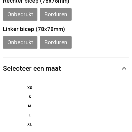
Rechter bicep (78x78mm)
Onbedrukt
Borduren
Linker bicep (78x78mm)
Onbedrukt
Borduren
Selecteer een maat
XS
S
M
L
XL