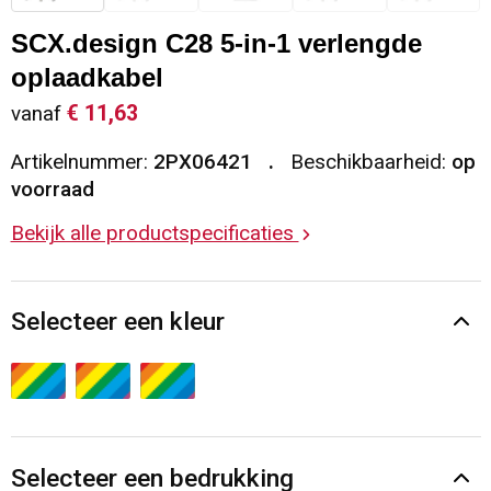
Sleutelhangers en Lanyards
Vesten
Restauranttextiel
SCX.design C28 5-in-1 verlengde
oplaadkabel
Snoepgoed
Gilets
Reflecterende vesten
€ 11,63
vanaf
Spellen voor binnen en buiten
Blazers
Hoofdbescherming
Artikelnummer:
2PX06421
Beschikbaarheid:
op
voorraad
Sport
Reflecterende polo's
Bekijk alle productspecificaties
Veiligheid, Auto en Fiets
Handschoenen en Sjaals
Selecteer een kleur
Vrije tijd en Strand
Gehoorbescherming
Waterflesjes
Oog- en gelaatsbescherming
Themapakketten
Caps, Hoeden en Mutsen
Selecteer een bedrukking