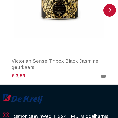
Victorian Sense Tinbox Black Jasmine
geurkaars
€ 3,53
Minimale afname: 1
Simon Stevinweg 1, 3241 MD Middelharnis