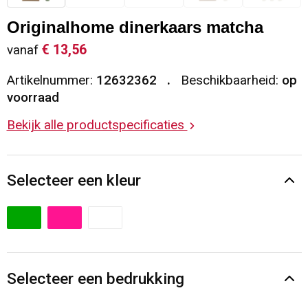
Sleutelhangers en Lanyards
Vesten
Restauranttextiel
Originalhome dinerkaars matcha
€ 13,56
vanaf
Snoepgoed
Gilets
Reflecterende vesten
Artikelnummer:
12632362
Beschikbaarheid:
op
Spellen voor binnen en buiten
Blazers
Hoofdbescherming
voorraad
Bekijk alle productspecificaties
Sport
Reflecterende polo's
Veiligheid, Auto en Fiets
Handschoenen en Sjaals
Selecteer een kleur
Vrije tijd en Strand
Gehoorbescherming
Waterflesjes
Oog- en gelaatsbescherming
Themapakketten
Caps, Hoeden en Mutsen
Selecteer een bedrukking