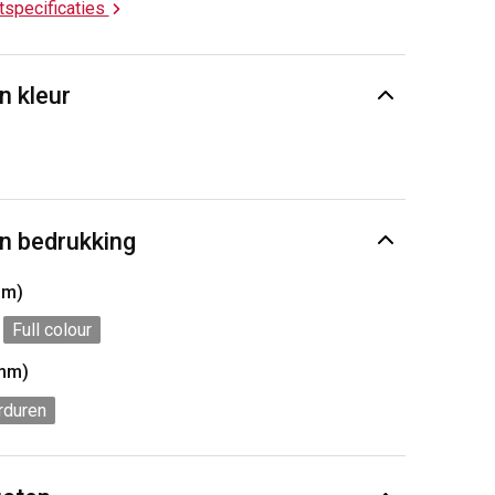
ctspecificaties
n kleur
n bedrukking
mm)
Full colour
mm)
rduren