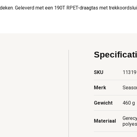
 deken. Geleverd met een 190T RPET-draagtas met trekkoordsluit
Specificat
SKU
11319
Merk
Seaso
Gewicht
460 g
Gerecy
Materiaal
polyes