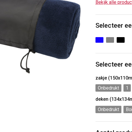
Bekijk alle produ
Selecteer ee
Selecteer ee
zakje (150x110
Onbedrukt
1
deken (134x134
Onbedrukt
Bo