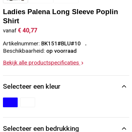
Sleutelhangers en Lanyards
Vesten
Restauranttextiel
Ladies Palena Long Sleeve Poplin
Shirt
Snoepgoed
Gilets
Reflecterende vesten
€ 40,77
vanaf
Spellen voor binnen en buiten
Blazers
Hoofdbescherming
Artikelnummer:
BK151#BLU#10
Beschikbaarheid:
op voorraad
Sport
Reflecterende polo's
Bekijk alle productspecificaties
Veiligheid, Auto en Fiets
Handschoenen en Sjaals
Selecteer een kleur
Vrije tijd en Strand
Gehoorbescherming
Waterflesjes
Oog- en gelaatsbescherming
Themapakketten
Caps, Hoeden en Mutsen
Selecteer een bedrukking