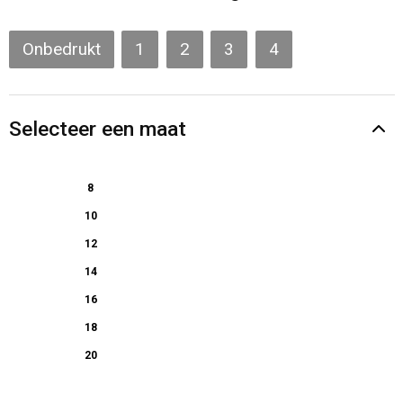
Gilets
Onbedrukt
1
2
3
4
Veiligheidsvesten en Veiligheidshesjes
Kledingaccessoires
Selecteer een maat
8
10
12
14
16
18
20