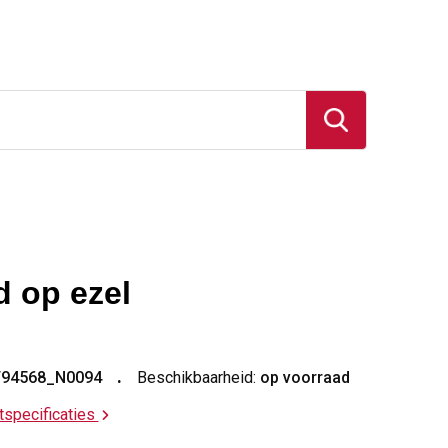
d op ezel
T94568_N0094
Beschikbaarheid:
op voorraad
ctspecificaties