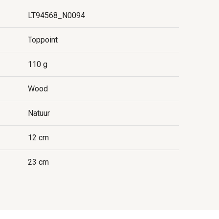
LT94568_N0094
Toppoint
110 g
Wood
Natuur
12 cm
23 cm