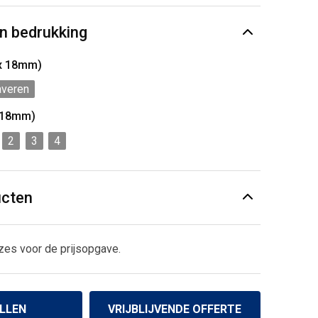
n bedrukking
 x 18mm)
averen
 18mm)
2
3
4
ucten
zes voor de prijsopgave.
LLEN
VRIJBLIJVENDE OFFERTE