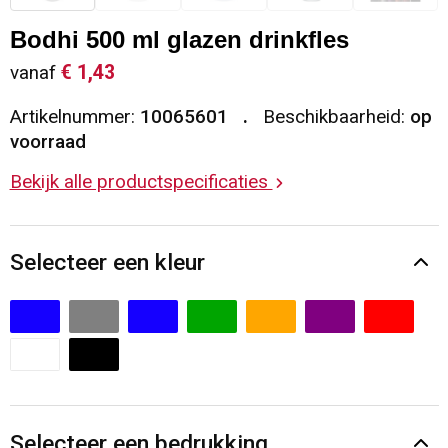
Sleutelhangers en Lanyards
Vesten
Restauranttextiel
Bodhi 500 ml glazen drinkfles
€ 1,43
vanaf
Snoepgoed
Gilets
Reflecterende vesten
Artikelnummer:
10065601
Beschikbaarheid:
op
Spellen voor binnen en buiten
Blazers
Hoofdbescherming
voorraad
Bekijk alle productspecificaties
Sport
Reflecterende polo's
Veiligheid, Auto en Fiets
Handschoenen en Sjaals
Selecteer een kleur
Vrije tijd en Strand
Gehoorbescherming
Waterflesjes
Oog- en gelaatsbescherming
Themapakketten
Caps, Hoeden en Mutsen
Selecteer een bedrukking