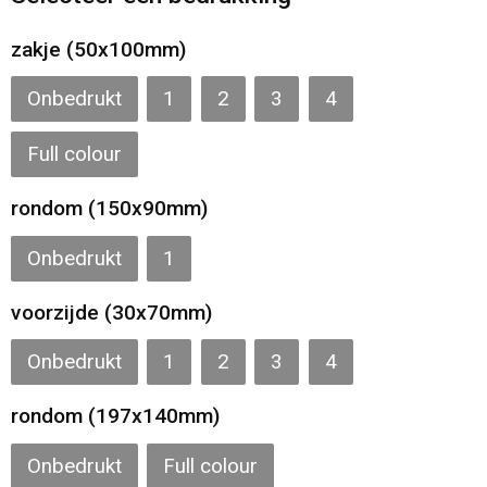
Gilets
zakje (50x100mm)
Veiligheidsvesten en Veiligheidshesjes
Onbedrukt
1
2
3
4
Kledingaccessoires
Full colour
rondom (150x90mm)
Onbedrukt
1
voorzijde (30x70mm)
Onbedrukt
1
2
3
4
rondom (197x140mm)
Onbedrukt
Full colour