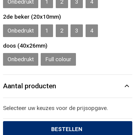
Onbedrukt
1
2
3
4
Gilets
2de beker (20x10mm)
Veiligheidsvesten en Veiligheidshesjes
Onbedrukt
1
2
3
4
Kledingaccessoires
doos (40x26mm)
Onbedrukt
Full colour
Aantal producten
Selecteer uw keuzes voor de prijsopgave.
BESTELLEN