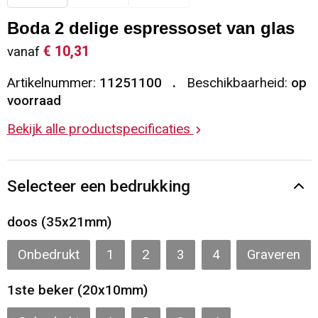
Sleutelhangers en Lanyards
Vesten
Restauranttextiel
Boda 2 delige espressoset van glas
€ 10,31
vanaf
Snoepgoed
Gilets
Reflecterende vesten
Artikelnummer:
11251100
Beschikbaarheid:
op
Spellen voor binnen en buiten
Blazers
Hoofdbescherming
voorraad
Bekijk alle productspecificaties
Sport
Reflecterende polo's
Veiligheid, Auto en Fiets
Handschoenen en Sjaals
Selecteer een bedrukking
Vrije tijd en Strand
Gehoorbescherming
doos (35x21mm)
Waterflesjes
Oog- en gelaatsbescherming
Onbedrukt
1
2
3
4
Graveren
Themapakketten
Caps, Hoeden en Mutsen
1ste beker (20x10mm)