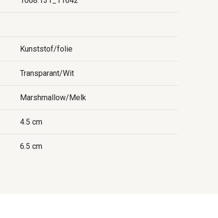
1068.131_11642
Kunststof/folie
Transparant/Wit
Marshmallow/Melk
4.5 cm
6.5 cm