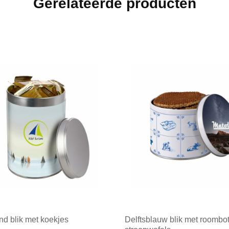
Gerelateerde producten
nd blik met koekjes
Delftsblauw blik met roombo