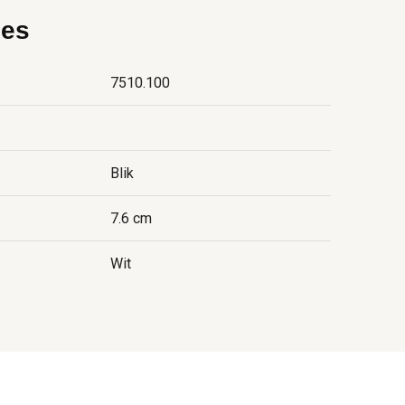
ies
7510.100
Blik
7.6 cm
Wit