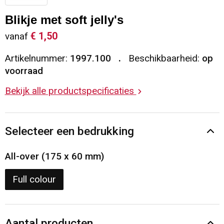
Sleutelhangers en Lanyards
Vesten
Restauranttextiel
Blikje met soft jelly's
€ 1,50
vanaf
Snoepgoed
Gilets
Reflecterende vesten
Artikelnummer:
1997.100
Beschikbaarheid:
op
Spellen voor binnen en buiten
Blazers
Hoofdbescherming
voorraad
Bekijk alle productspecificaties
Sport
Reflecterende polo's
Veiligheid, Auto en Fiets
Handschoenen en Sjaals
Selecteer een bedrukking
Vrije tijd en Strand
Gehoorbescherming
All-over (175 x 60 mm)
Waterflesjes
Oog- en gelaatsbescherming
Full colour
Themapakketten
Caps, Hoeden en Mutsen
Aantal producten