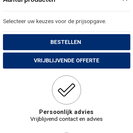
Gilets
Veiligheidsvesten en Veiligheidshesjes
Selecteer uw keuzes voor de prijsopgave.
Kledingaccessoires
BESTELLEN
VRIJBLIJVENDE OFFERTE
Persoonlijk advies
Vrijblijvend contact en advies