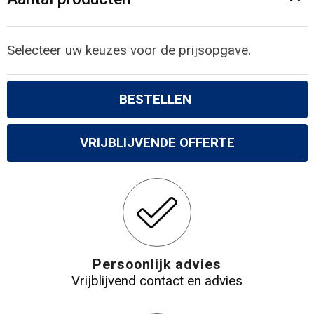
Gilets
Veiligheidsvesten en Veiligheidshesjes
Selecteer uw keuzes voor de prijsopgave.
Kledingaccessoires
BESTELLEN
VRIJBLIJVENDE OFFERTE
Persoonlijk advies
Vrijblijvend contact en advies