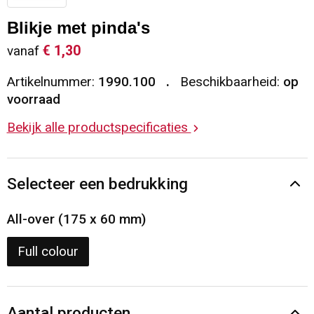
Sleutelhangers en Lanyards
Vesten
Restauranttextiel
Blikje met pinda's
€ 1,30
vanaf
Snoepgoed
Gilets
Reflecterende vesten
Artikelnummer:
1990.100
Beschikbaarheid:
op
Spellen voor binnen en buiten
Blazers
Hoofdbescherming
voorraad
Bekijk alle productspecificaties
Sport
Reflecterende polo's
Veiligheid, Auto en Fiets
Handschoenen en Sjaals
Selecteer een bedrukking
Vrije tijd en Strand
Gehoorbescherming
All-over (175 x 60 mm)
Waterflesjes
Oog- en gelaatsbescherming
Full colour
Themapakketten
Caps, Hoeden en Mutsen
Aantal producten