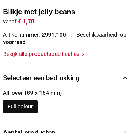
Sleutelhangers en Lanyards
Vesten
Restauranttextiel
Blikje met jelly beans
€ 1,70
vanaf
Snoepgoed
Gilets
Reflecterende vesten
Artikelnummer:
2991.100
Beschikbaarheid:
op
Spellen voor binnen en buiten
Blazers
Hoofdbescherming
voorraad
Bekijk alle productspecificaties
Sport
Reflecterende polo's
Veiligheid, Auto en Fiets
Handschoenen en Sjaals
Selecteer een bedrukking
Vrije tijd en Strand
Gehoorbescherming
All-over (89 x 164 mm)
Waterflesjes
Oog- en gelaatsbescherming
Full colour
Themapakketten
Caps, Hoeden en Mutsen
Aantal producten