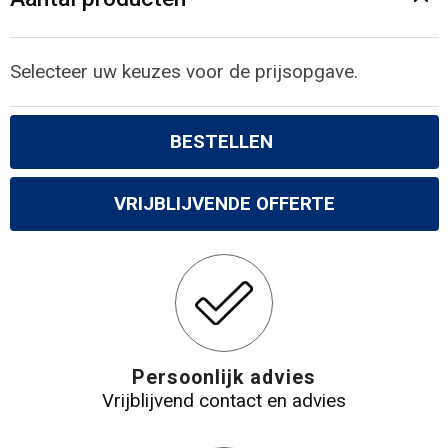
Gilets
Veiligheidsvesten en Veiligheidshesjes
Selecteer uw keuzes voor de prijsopgave.
Kledingaccessoires
BESTELLEN
VRIJBLIJVENDE OFFERTE
Persoonlijk advies
Vrijblijvend contact en advies