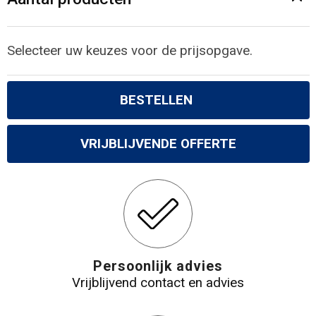
Gilets
Veiligheidsvesten en Veiligheidshesjes
Selecteer uw keuzes voor de prijsopgave.
Kledingaccessoires
BESTELLEN
VRIJBLIJVENDE OFFERTE
Persoonlijk advies
Vrijblijvend contact en advies