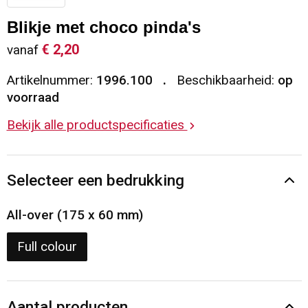
Sleutelhangers en Lanyards
Vesten
Restauranttextiel
Blikje met choco pinda's
€ 2,20
vanaf
Snoepgoed
Gilets
Reflecterende vesten
Artikelnummer:
1996.100
Beschikbaarheid:
op
Spellen voor binnen en buiten
Blazers
Hoofdbescherming
voorraad
Bekijk alle productspecificaties
Sport
Reflecterende polo's
Veiligheid, Auto en Fiets
Handschoenen en Sjaals
Selecteer een bedrukking
Vrije tijd en Strand
Gehoorbescherming
All-over (175 x 60 mm)
Waterflesjes
Oog- en gelaatsbescherming
Full colour
Themapakketten
Caps, Hoeden en Mutsen
Aantal producten