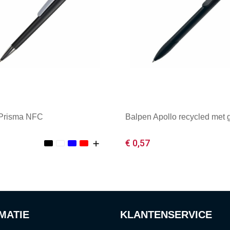
 Prisma NFC
Balpen Apollo recycled met g
€ 0,57
male afname: 1
Minimale afname: 1
MATIE
KLANTENSERVICE