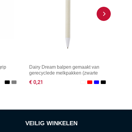
rip
Dairy Dream balpen gemaakt van
gerecyclede melkpakken (zwarte
inkt)
€ 0,21
Minimale afname: 1
VEILIG WINKELEN