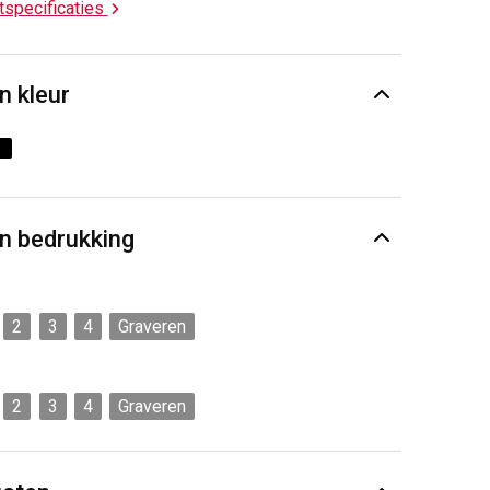
ctspecificaties
n kleur
n bedrukking
2
3
4
Graveren
2
3
4
Graveren