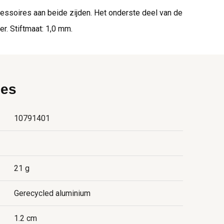
ssoires aan beide zijden. Het onderste deel van de
r. Stiftmaat: 1,0 mm.
ies
10791401
21 g
Gerecycled aluminium
1.2 cm