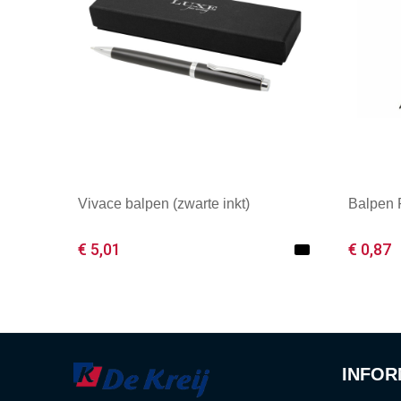
Vivace balpen (zwarte inkt)
Balpen
€ 5,01
€ 0,87
Minimale afname: 1
Mini
INFOR