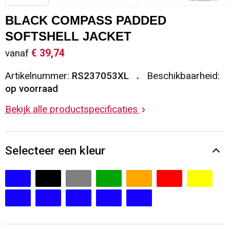
Sleutelhangers en Lanyards
Vesten
Restauranttextiel
BLACK COMPASS PADDED
SOFTSHELL JACKET
Snoepgoed
Gilets
Reflecterende vesten
€ 39,74
vanaf
Spellen voor binnen en buiten
Blazers
Hoofdbescherming
Artikelnummer:
RS237053XL
Beschikbaarheid:
op voorraad
Sport
Reflecterende polo's
Bekijk alle productspecificaties
Veiligheid, Auto en Fiets
Handschoenen en Sjaals
Selecteer een kleur
Vrije tijd en Strand
Gehoorbescherming
Waterflesjes
Oog- en gelaatsbescherming
Themapakketten
Caps, Hoeden en Mutsen