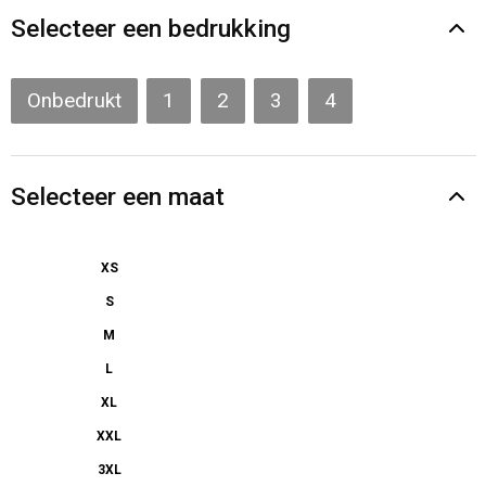
Gilets
Selecteer een bedrukking
Veiligheidsvesten en Veiligheidshesjes
Onbedrukt
1
2
3
4
Kledingaccessoires
Selecteer een maat
XS
S
M
L
XL
XXL
3XL