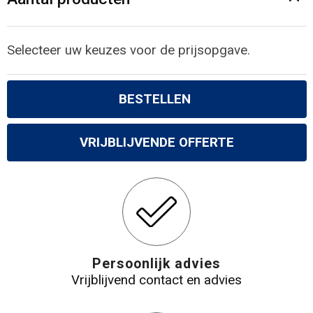
Gilets
Veiligheidsvesten en Veiligheidshesjes
Selecteer uw keuzes voor de prijsopgave.
Kledingaccessoires
BESTELLEN
VRIJBLIJVENDE OFFERTE
Persoonlijk advies
Vrijblijvend contact en advies