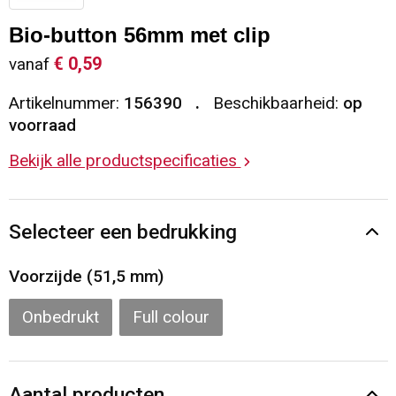
Sleutelhangers en Lanyards
Vesten
Restauranttextiel
Bio-button 56mm met clip
€ 0,59
vanaf
Snoepgoed
Gilets
Reflecterende vesten
Artikelnummer:
156390
Beschikbaarheid:
op
Spellen voor binnen en buiten
Blazers
Hoofdbescherming
voorraad
Bekijk alle productspecificaties
Sport
Reflecterende polo's
Veiligheid, Auto en Fiets
Handschoenen en Sjaals
Selecteer een bedrukking
Vrije tijd en Strand
Gehoorbescherming
Voorzijde (51,5 mm)
Waterflesjes
Oog- en gelaatsbescherming
Onbedrukt
Full colour
Themapakketten
Caps, Hoeden en Mutsen
Aantal producten