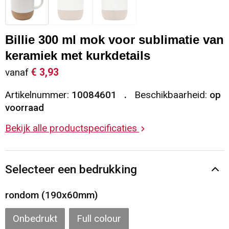
Sleutelhangers en Lanyards
Vesten
Restauranttextiel
Billie 300 ml mok voor sublimatie van
Snoepgoed
Gilets
Reflecterende vesten
keramiek met kurkdetails
Spellen voor binnen en buiten
Blazers
Hoofdbescherming
€ 3,93
vanaf
Artikelnummer:
10084601
Beschikbaarheid:
op
Sport
Reflecterende polo's
voorraad
Veiligheid, Auto en Fiets
Handschoenen en Sjaals
Bekijk alle productspecificaties
Vrije tijd en Strand
Gehoorbescherming
Selecteer een bedrukking
Waterflesjes
Oog- en gelaatsbescherming
rondom (190x60mm)
Themapakketten
Caps, Hoeden en Mutsen
Onbedrukt
Full colour