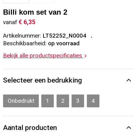
Sleutelhangers en Lanyards
Vesten
Restauranttextiel
Billi kom set van 2
€ 6,35
vanaf
Snoepgoed
Gilets
Reflecterende vesten
Artikelnummer:
LT52252_N0004
Spellen voor binnen en buiten
Blazers
Hoofdbescherming
Beschikbaarheid:
op voorraad
Bekijk alle productspecificaties
Sport
Reflecterende polo's
Veiligheid, Auto en Fiets
Handschoenen en Sjaals
Selecteer een bedrukking
Vrije tijd en Strand
Gehoorbescherming
Onbedrukt
1
2
3
4
Waterflesjes
Oog- en gelaatsbescherming
Themapakketten
Caps, Hoeden en Mutsen
Aantal producten