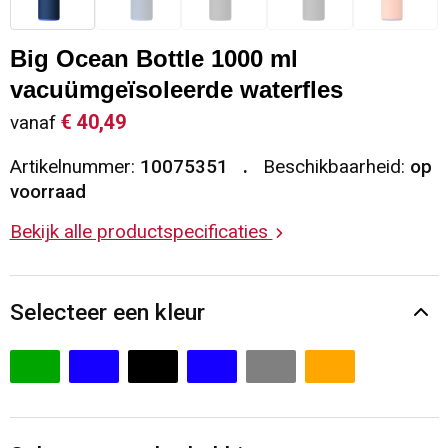
Sleutelhangers en Lanyards
Vesten
Restauranttextiel
Big Ocean Bottle 1000 ml
Snoepgoed
Gilets
Reflecterende vesten
vacuümgeïsoleerde waterfles
€ 40,49
vanaf
Spellen voor binnen en buiten
Blazers
Hoofdbescherming
Artikelnummer:
10075351
Beschikbaarheid:
op
Sport
Reflecterende polo's
voorraad
Bekijk alle productspecificaties
Veiligheid, Auto en Fiets
Handschoenen en Sjaals
Vrije tijd en Strand
Gehoorbescherming
Selecteer een kleur
Waterflesjes
Oog- en gelaatsbescherming
Themapakketten
Caps, Hoeden en Mutsen