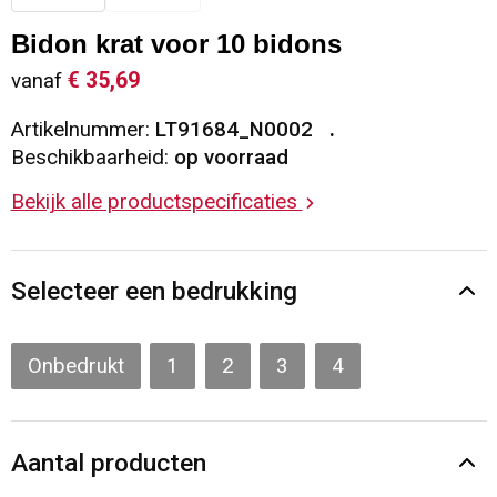
Sleutelhangers en Lanyards
Vesten
Restauranttextiel
Bidon krat voor 10 bidons
€ 35,69
vanaf
Snoepgoed
Gilets
Reflecterende vesten
Artikelnummer:
LT91684_N0002
Spellen voor binnen en buiten
Blazers
Hoofdbescherming
Beschikbaarheid:
op voorraad
Bekijk alle productspecificaties
Sport
Reflecterende polo's
Veiligheid, Auto en Fiets
Handschoenen en Sjaals
Selecteer een bedrukking
Vrije tijd en Strand
Gehoorbescherming
Onbedrukt
1
2
3
4
Waterflesjes
Oog- en gelaatsbescherming
Themapakketten
Caps, Hoeden en Mutsen
Aantal producten