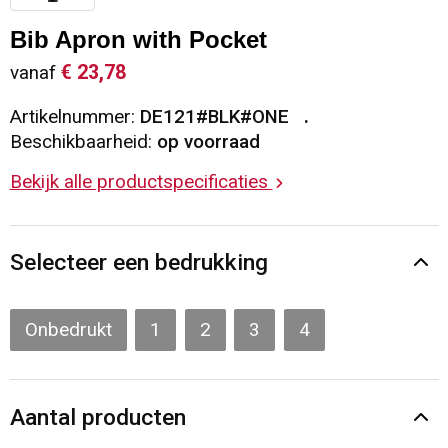
Sleutelhangers en Lanyards
Vesten
Restauranttextiel
Bib Apron with Pocket
€ 23,78
vanaf
Snoepgoed
Gilets
Reflecterende vesten
Artikelnummer:
DE121#BLK#ONE
Spellen voor binnen en buiten
Blazers
Hoofdbescherming
Beschikbaarheid:
op voorraad
Bekijk alle productspecificaties
Sport
Reflecterende polo's
Veiligheid, Auto en Fiets
Handschoenen en Sjaals
Selecteer een bedrukking
Vrije tijd en Strand
Gehoorbescherming
Onbedrukt
1
2
3
4
Waterflesjes
Oog- en gelaatsbescherming
Themapakketten
Caps, Hoeden en Mutsen
Aantal producten