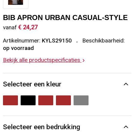
Sleutelhangers en Lanyards
Vesten
Restauranttextiel
BIB APRON URBAN CASUAL-STYLE
Snoepgoed
Gilets
Reflecterende vesten
€ 24,27
vanaf
Artikelnummer:
KYLS29150
Beschikbaarheid:
Spellen voor binnen en buiten
Blazers
Hoofdbescherming
op voorraad
Sport
Reflecterende polo's
Bekijk alle productspecificaties
Veiligheid, Auto en Fiets
Handschoenen en Sjaals
Selecteer een kleur
Vrije tijd en Strand
Gehoorbescherming
Waterflesjes
Oog- en gelaatsbescherming
Themapakketten
Caps, Hoeden en Mutsen
Selecteer een bedrukking