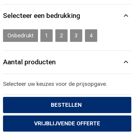
Gilets
Selecteer een bedrukking
Veiligheidsvesten en Veiligheidshesjes
Kledingaccessoires
Onbedrukt
1
2
3
4
Aantal producten
Selecteer uw keuzes voor de prijsopgave.
BESTELLEN
VRIJBLIJVENDE OFFERTE