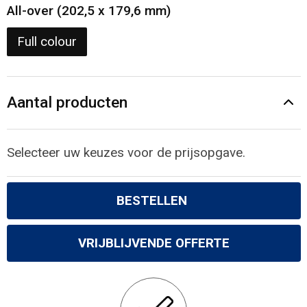
Gilets
All-over (202,5 x 179,6 mm)
Veiligheidsvesten en Veiligheidshesjes
Full colour
Kledingaccessoires
Aantal producten
Selecteer uw keuzes voor de prijsopgave.
BESTELLEN
VRIJBLIJVENDE OFFERTE