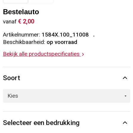
Sleutelhangers en Lanyards
Vesten
Restauranttextiel
Bestelauto
€ 2,00
vanaf
Snoepgoed
Gilets
Reflecterende vesten
Artikelnummer:
1584X.100_11008
Spellen voor binnen en buiten
Blazers
Hoofdbescherming
Beschikbaarheid:
op voorraad
Bekijk alle productspecificaties
Sport
Reflecterende polo's
Veiligheid, Auto en Fiets
Handschoenen en Sjaals
Soort
Vrije tijd en Strand
Gehoorbescherming
Waterflesjes
Oog- en gelaatsbescherming
Themapakketten
Caps, Hoeden en Mutsen
Selecteer een bedrukking