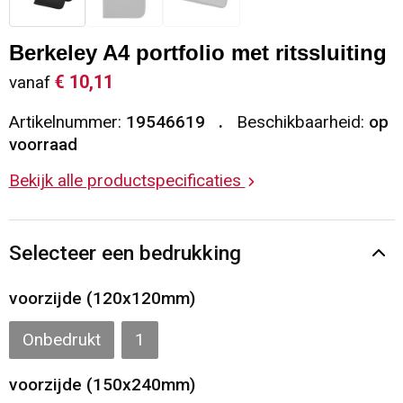
Sleutelhangers en Lanyards
Vesten
Restauranttextiel
Berkeley A4 portfolio met ritssluiting
Snoepgoed
Gilets
Reflecterende vesten
€ 10,11
vanaf
Artikelnummer:
19546619
Beschikbaarheid:
op
Spellen voor binnen en buiten
Blazers
Hoofdbescherming
voorraad
Sport
Reflecterende polo's
Bekijk alle productspecificaties
Veiligheid, Auto en Fiets
Handschoenen en Sjaals
Selecteer een bedrukking
Vrije tijd en Strand
Gehoorbescherming
voorzijde (120x120mm)
Waterflesjes
Oog- en gelaatsbescherming
Onbedrukt
1
Themapakketten
Caps, Hoeden en Mutsen
voorzijde (150x240mm)