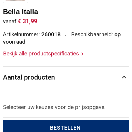
Sleutelhangers en Lanyards
Vesten
Restauranttextiel
Bella Italia
€ 31,99
vanaf
Snoepgoed
Gilets
Reflecterende vesten
Artikelnummer:
260018
Beschikbaarheid:
op
Spellen voor binnen en buiten
Blazers
Hoofdbescherming
voorraad
Bekijk alle productspecificaties
Sport
Reflecterende polo's
Veiligheid, Auto en Fiets
Handschoenen en Sjaals
Aantal producten
Vrije tijd en Strand
Gehoorbescherming
Waterflesjes
Oog- en gelaatsbescherming
Selecteer uw keuzes voor de prijsopgave.
Themapakketten
Caps, Hoeden en Mutsen
BESTELLEN