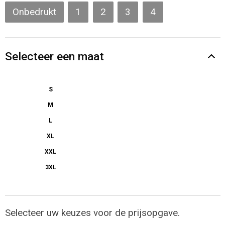
Gilets
Onbedrukt
1
2
3
4
Veiligheidsvesten en Veiligheidshesjes
Selecteer een maat
Kledingaccessoires
S
M
L
XL
XXL
3XL
Selecteer uw keuzes voor de prijsopgave.