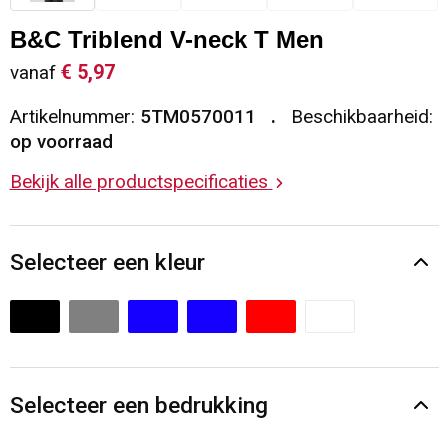
Sleutelhangers en Lanyards
Vesten
Restauranttextiel
B&C Triblend V-neck T Men
€ 5,97
vanaf
Snoepgoed
Gilets
Reflecterende vesten
Artikelnummer:
5TM0570011
Beschikbaarheid:
Spellen voor binnen en buiten
Blazers
Hoofdbescherming
op voorraad
Bekijk alle productspecificaties
Sport
Reflecterende polo's
Veiligheid, Auto en Fiets
Handschoenen en Sjaals
Selecteer een kleur
Vrije tijd en Strand
Gehoorbescherming
Waterflesjes
Oog- en gelaatsbescherming
Themapakketten
Caps, Hoeden en Mutsen
Selecteer een bedrukking