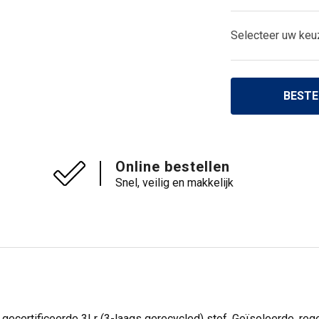
Selecteer uw keu
BESTE
Online bestellen
Snel, veilig en makkelijk
ig gecertificeerde 3Lr (3-laags gerecycled) stof. Geïsoleerde, r