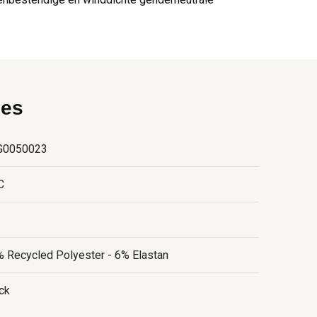
ies
G0050023
C
 Recycled Polyester - 6% Elastan
ck