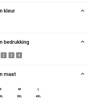
n kleur
n bedrukking
2
3
4
en maat
S
M
L
XL
3XL
4XL