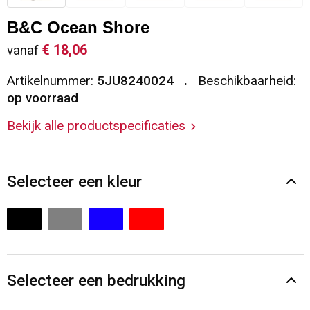
Sleutelhangers en Lanyards
Vesten
Restauranttextiel
B&C Ocean Shore
€ 18,06
vanaf
Snoepgoed
Gilets
Reflecterende vesten
Artikelnummer:
5JU8240024
Beschikbaarheid:
Spellen voor binnen en buiten
Blazers
Hoofdbescherming
op voorraad
Bekijk alle productspecificaties
Sport
Reflecterende polo's
Veiligheid, Auto en Fiets
Handschoenen en Sjaals
Selecteer een kleur
Vrije tijd en Strand
Gehoorbescherming
Waterflesjes
Oog- en gelaatsbescherming
Themapakketten
Caps, Hoeden en Mutsen
Selecteer een bedrukking