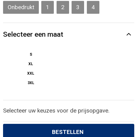
Gilets
Onbedrukt
1
2
3
4
Veiligheidsvesten en Veiligheidshesjes
Selecteer een maat
Kledingaccessoires
S
XL
XXL
3XL
Selecteer uw keuzes voor de prijsopgave.
BESTELLEN