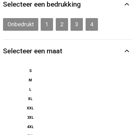
Gilets
Selecteer een bedrukking
Veiligheidsvesten en Veiligheidshesjes
Onbedrukt
1
2
3
4
Kledingaccessoires
Selecteer een maat
S
M
L
XL
XXL
3XL
4XL