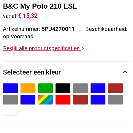
B&C My Polo 210 LSL
Sleutelhangers en Lanyards
Vesten
Restauranttextiel
€ 15,32
vanaf
Snoepgoed
Gilets
Reflecterende vesten
Artikelnummer:
5PU4270011
Beschikbaarheid:
op voorraad
Spellen voor binnen en buiten
Blazers
Hoofdbescherming
Bekijk alle productspecificaties
Sport
Reflecterende polo's
Selecteer een kleur
Veiligheid, Auto en Fiets
Handschoenen en Sjaals
Vrije tijd en Strand
Gehoorbescherming
Waterflesjes
Oog- en gelaatsbescherming
Themapakketten
Caps, Hoeden en Mutsen