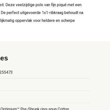
it. Deze veelzijdige polo van fijn piqué met een
. De perfect uitgevoerde 1x1-ribkraag behoudt na
lijkmatig oppervlak voor heldere en scherpe
ies
255473
Optimium™ Pre-Shrunk ring-spun Cotton