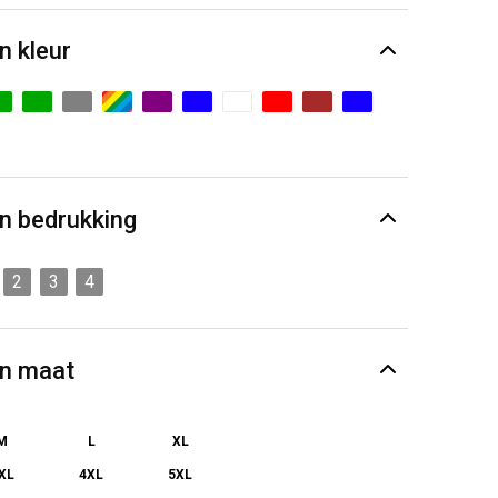
n kleur
n bedrukking
2
3
4
en maat
M
L
XL
XL
4XL
5XL