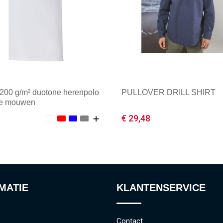
200 g/m² duotone herenpolo
PULLOVER DRILL SHIRT
te mouwen
€ 29,48
male afname: 1
Minimale afname: 1
MATIE
KLANTENSERVICE
Contact