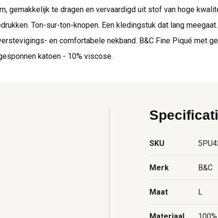
, gemakkelijk te dragen en vervaardigd uit stof van hoge kwalite
bedrukken. Ton-sur-ton-knopen. Een kledingstuk dat lang meegaat
 verstevigings- en comfortabele nekband. B&C Fine Piqué met ge
ggesponnen katoen - 10% viscose.
Specificat
SKU
5PU4
Merk
B&C
Maat
L
Materiaal
100% 