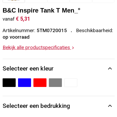
Sleutelhangers en Lanyards
Vesten
Restauranttextiel
B&C Inspire Tank T Men_°
€ 5,31
vanaf
Snoepgoed
Gilets
Reflecterende vesten
Artikelnummer:
5TM0720015
Beschikbaarheid:
Spellen voor binnen en buiten
Blazers
Hoofdbescherming
op voorraad
Bekijk alle productspecificaties
Sport
Reflecterende polo's
Veiligheid, Auto en Fiets
Handschoenen en Sjaals
Selecteer een kleur
Vrije tijd en Strand
Gehoorbescherming
Waterflesjes
Oog- en gelaatsbescherming
Themapakketten
Caps, Hoeden en Mutsen
Selecteer een bedrukking