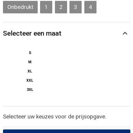
Gilets
Onbedrukt
1
2
3
4
Veiligheidsvesten en Veiligheidshesjes
Selecteer een maat
Kledingaccessoires
S
M
XL
XXL
3XL
Selecteer uw keuzes voor de prijsopgave.