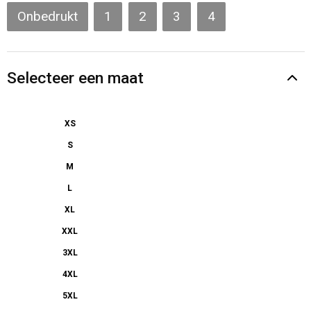
Gilets
Onbedrukt
1
2
3
4
Veiligheidsvesten en Veiligheidshesjes
Selecteer een maat
Kledingaccessoires
XS
S
M
L
XL
XXL
3XL
4XL
5XL