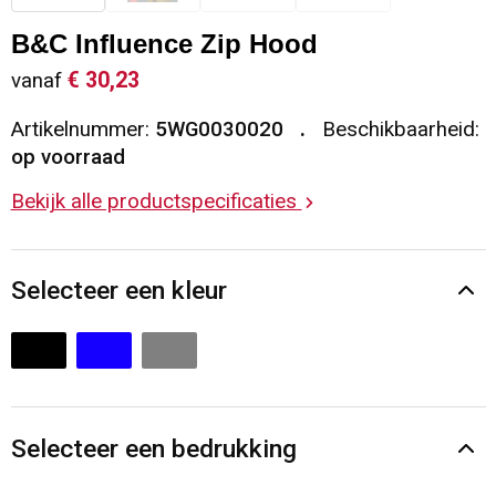
Sleutelhangers en Lanyards
Vesten
Restauranttextiel
B&C Influence Zip Hood
€ 30,23
vanaf
Snoepgoed
Gilets
Reflecterende vesten
Artikelnummer:
5WG0030020
Beschikbaarheid:
Spellen voor binnen en buiten
Blazers
Hoofdbescherming
op voorraad
Bekijk alle productspecificaties
Sport
Reflecterende polo's
Veiligheid, Auto en Fiets
Handschoenen en Sjaals
Selecteer een kleur
Vrije tijd en Strand
Gehoorbescherming
Waterflesjes
Oog- en gelaatsbescherming
Themapakketten
Caps, Hoeden en Mutsen
Selecteer een bedrukking