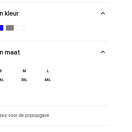
n kleur
en maat
S
M
L
XL
3XL
4XL
zes voor de prijsopgave.