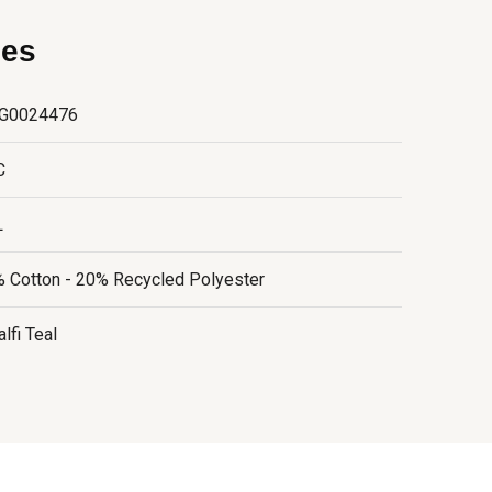
ies
G0024476
C
L
 Cotton - 20% Recycled Polyester
lfi Teal