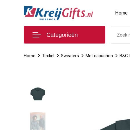
Home
Categorieën
Home
Textiel
Sweaters
Met capuchon
B&C I