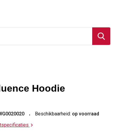
luence Hoodie
WG0020020
Beschikbaarheid:
op voorraad
ctspecificaties