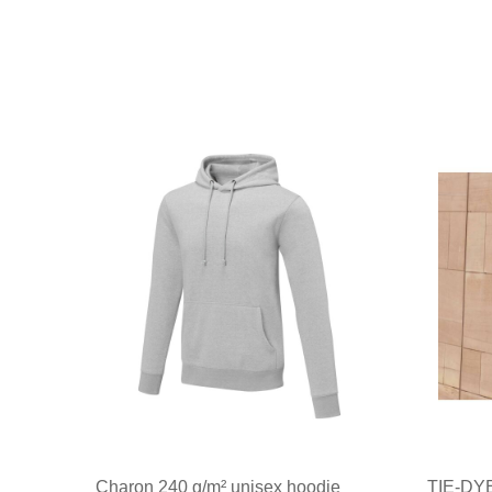
Charon 240 g/m² unisex hoodie
TIE-DY