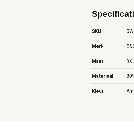
Specificat
SKU
5W
Merk
B&
Maat
3X
Materiaal
80%
Kleur
Ama