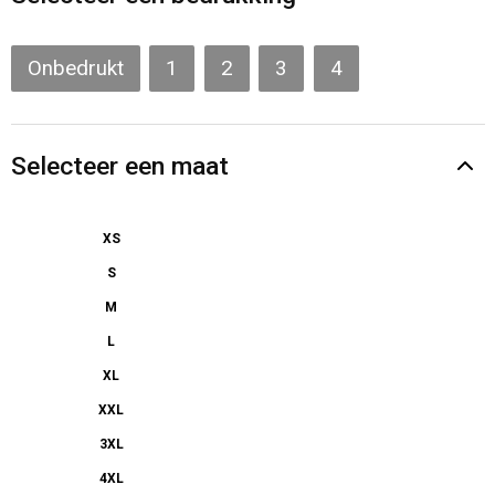
Gilets
Veiligheidsvesten en Veiligheidshesjes
Onbedrukt
1
2
3
4
Kledingaccessoires
Selecteer een maat
XS
S
M
L
XL
XXL
3XL
4XL