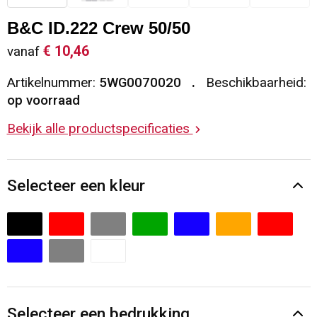
Sleutelhangers en Lanyards
Vesten
Restauranttextiel
B&C ID.222 Crew 50/50
€ 10,46
vanaf
Snoepgoed
Gilets
Reflecterende vesten
Artikelnummer:
5WG0070020
Beschikbaarheid:
Spellen voor binnen en buiten
Blazers
Hoofdbescherming
op voorraad
Bekijk alle productspecificaties
Sport
Reflecterende polo's
Veiligheid, Auto en Fiets
Handschoenen en Sjaals
Selecteer een kleur
Vrije tijd en Strand
Gehoorbescherming
Waterflesjes
Oog- en gelaatsbescherming
Themapakketten
Caps, Hoeden en Mutsen
Selecteer een bedrukking