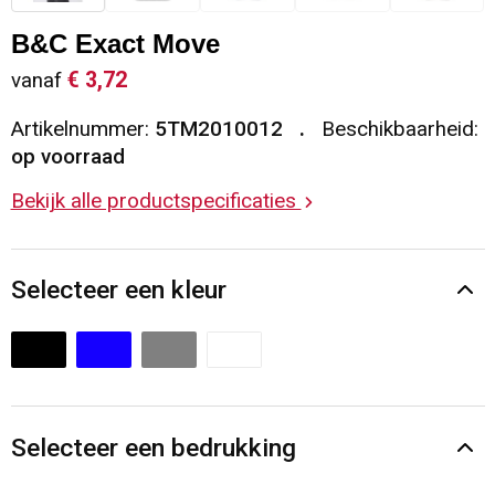
Sleutelhangers en Lanyards
Vesten
Restauranttextiel
B&C Exact Move
€ 3,72
vanaf
Snoepgoed
Gilets
Reflecterende vesten
Artikelnummer:
5TM2010012
Beschikbaarheid:
Spellen voor binnen en buiten
Blazers
Hoofdbescherming
op voorraad
Bekijk alle productspecificaties
Sport
Reflecterende polo's
Veiligheid, Auto en Fiets
Handschoenen en Sjaals
Selecteer een kleur
Vrije tijd en Strand
Gehoorbescherming
Waterflesjes
Oog- en gelaatsbescherming
Themapakketten
Caps, Hoeden en Mutsen
Selecteer een bedrukking