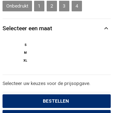
Gilets
Onbedrukt
1
2
3
4
Veiligheidsvesten en Veiligheidshesjes
Selecteer een maat
Kledingaccessoires
S
M
XL
Selecteer uw keuzes voor de prijsopgave.
BESTELLEN