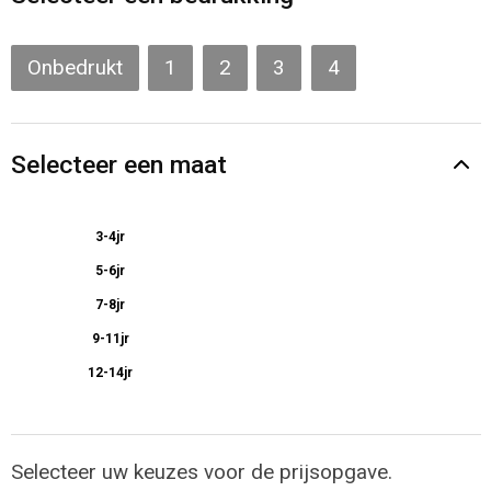
Gilets
Veiligheidsvesten en Veiligheidshesjes
Onbedrukt
1
2
3
4
Kledingaccessoires
Selecteer een maat
3-4jr
5-6jr
7-8jr
9-11jr
12-14jr
Selecteer uw keuzes voor de prijsopgave.