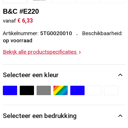
Sleutelhangers en Lanyards
Vesten
Restauranttextiel
B&C #E220
€ 6,33
vanaf
Snoepgoed
Gilets
Reflecterende vesten
Artikelnummer:
5TG0020010
Beschikbaarheid:
Spellen voor binnen en buiten
Blazers
Hoofdbescherming
op voorraad
Bekijk alle productspecificaties
Sport
Reflecterende polo's
Veiligheid, Auto en Fiets
Handschoenen en Sjaals
Selecteer een kleur
Vrije tijd en Strand
Gehoorbescherming
Waterflesjes
Oog- en gelaatsbescherming
Themapakketten
Caps, Hoeden en Mutsen
Selecteer een bedrukking