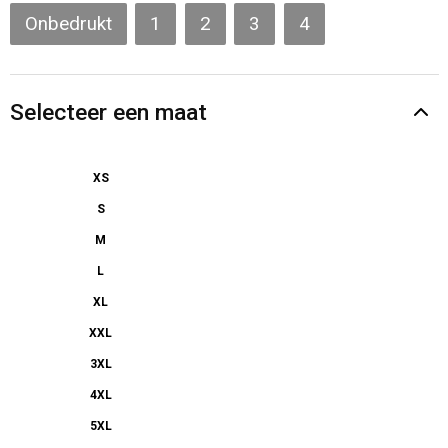
Gilets
Onbedrukt
1
2
3
4
Veiligheidsvesten en Veiligheidshesjes
Selecteer een maat
Kledingaccessoires
XS
S
M
L
XL
XXL
3XL
4XL
5XL