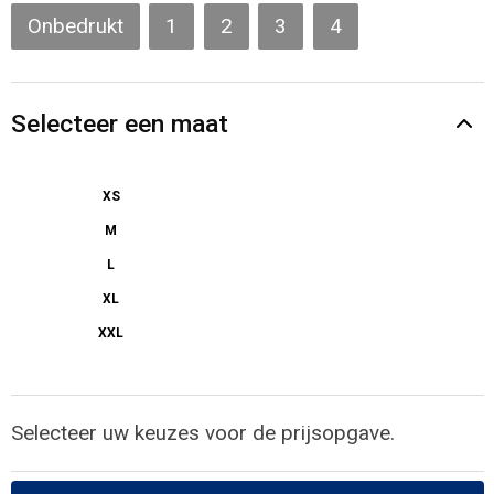
Gilets
Onbedrukt
1
2
3
4
Veiligheidsvesten en Veiligheidshesjes
Selecteer een maat
Kledingaccessoires
XS
M
L
XL
XXL
Selecteer uw keuzes voor de prijsopgave.