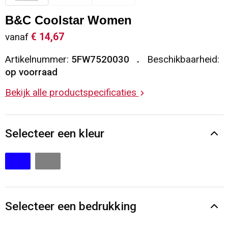
Sleutelhangers en Lanyards
Vesten
Restauranttextiel
B&C Coolstar Women
€ 14,67
vanaf
Snoepgoed
Gilets
Reflecterende vesten
Artikelnummer:
5FW7520030
Beschikbaarheid:
Spellen voor binnen en buiten
Blazers
Hoofdbescherming
op voorraad
Bekijk alle productspecificaties
Sport
Reflecterende polo's
Veiligheid, Auto en Fiets
Handschoenen en Sjaals
Selecteer een kleur
Vrije tijd en Strand
Gehoorbescherming
Waterflesjes
Oog- en gelaatsbescherming
Themapakketten
Caps, Hoeden en Mutsen
Selecteer een bedrukking